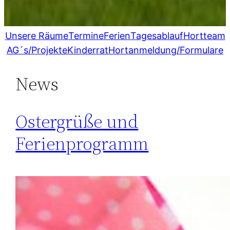
Unsere Räume
Termine
Ferien
Tagesablauf
Hortteam
AG´s/Projekte
Kinderrat
Hortanmeldung/Formulare
News
Ostergrüße und
Ferienprogramm