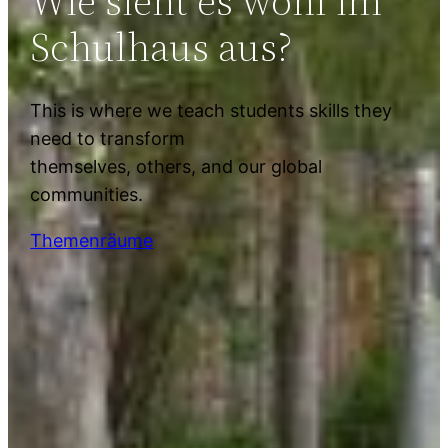
Wie sieht es wohl im
Schulhaus aus?
This is where we teach students skills they
need to transform
themselves, others, and our global
communities.
Themenräume