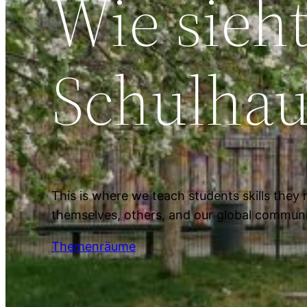
Wie sieh
Schulhau
This is where we teach students skills they
themselves, others, and our global communi
Themenräume