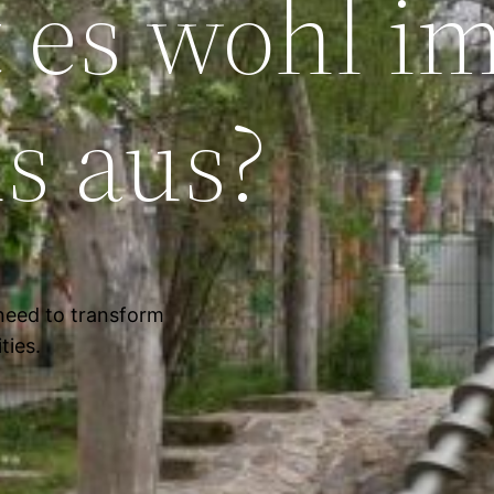
t es wohl i
s aus?
 need to transform
ties.